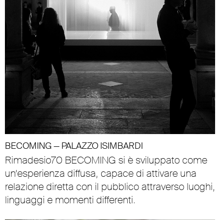
BECOMING — PALAZZO ISIMBARDI
Rimadesio70 BECOMING si è sviluppato come
un’esperienza diffusa, capace di attivare una
relazione diretta con il pubblico attraverso luoghi,
linguaggi e momenti differenti.