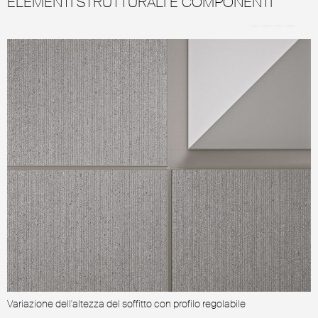
ELEMENTI STRUTTURALI E COMPONENTI
Variazione dell'altezza del soffitto con profilo regolabile
P