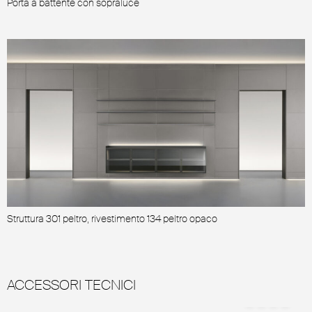
Porta a battente con sopraluce
P
Struttura 301 peltro, rivestimento 134 peltro opaco
ACCESSORI TECNICI