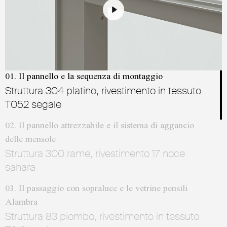
Play
Mute
Settings
01. Il pannello e la sequenza di montaggio
Struttura 304 platino, rivestimento in tessuto
T052 segale
02. Il pannello attrezzabile e il sistema di aggancio
delle mensole
Struttura 300 rame, rivestimento 17 noce
sahara
03. Il passaggio con sopraluce e le vetrine pensili
Alambra
Struttura 83 piombo, rivestimento in tessuto