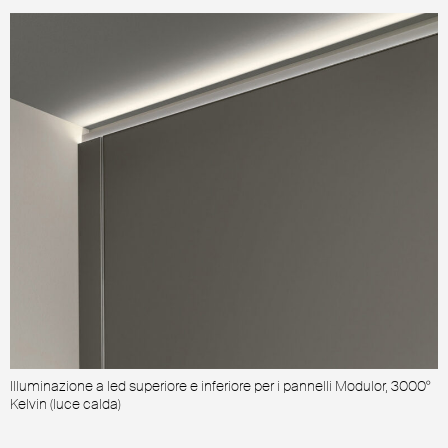
Illuminazione a led superiore e inferiore per i pannelli Modulor, 3000°
M
Kelvin (luce calda)