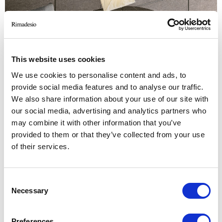
This website uses cookies
We use cookies to personalise content and ads, to
provide social media features and to analyse our traffic.
We also share information about your use of our site with
Struttura 303 bronzo, rivestimento in tessuto T012 marmotta,
mensole 303 bronzo
our social media, advertising and analytics partners who
may combine it with other information that you’ve
provided to them or that they’ve collected from your use
of their services.
Consent
Necessary
Selection
Preferences