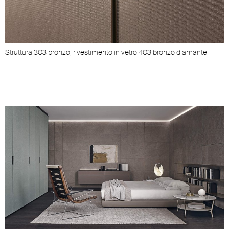
Struttura 303 bronzo, rivestimento in vetro 403 bronzo diamante
S
s
p
t
e