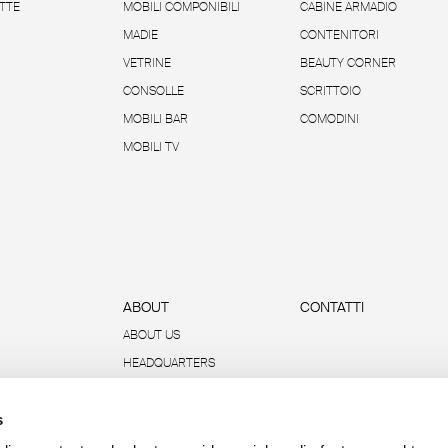
TTE
MOBILI COMPONIBILI
CABINE ARMADIO
MADIE
CONTENITORI
VETRINE
BEAUTY CORNER
CONSOLLE
SCRITTOIO
MOBILI BAR
COMODINI
MOBILI TV
ABOUT
CONTATTI
ABOUT US
HEADQUARTERS
SOSTENIBILITÀ
s
DATI E REPORT
R-ACADEMY