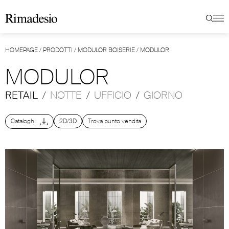
HOMEPAGE
/
PRODOTTI
/
MODULOR BOISERIE
/
MODULOR
MODULOR
RETAIL
/
NOTTE
/
UFFICIO
/
GIORNO
Cataloghi
2D/3D
Trova punto vendita