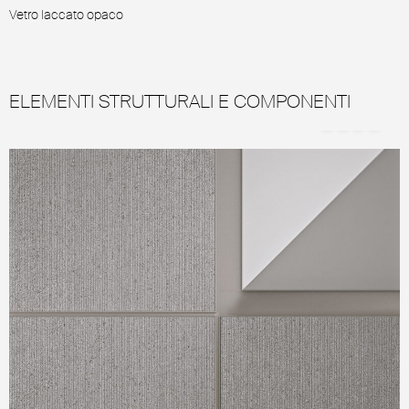
Vetro laccato opaco
V
ELEMENTI STRUTTURALI E COMPONENTI