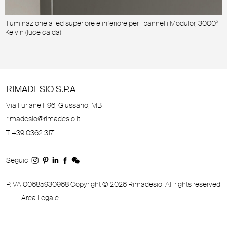
Illuminazione a led superiore e inferiore per i pannelli Modulor, 3000°
M
Kelvin (luce calda)
RIMADESIO S.P.A
Via Furlanelli 96, Giussano, MB
rimadesio@rimadesio.it
T +39 0362 3171
Seguici
P.IVA 00685930968 Copyright © 2026 Rimadesio. All rights reserved
Area Legale