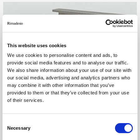
Play
This website uses cookies
We use cookies to personalise content and ads, to
provide social media features and to analyse our traffic.
We also share information about your use of our site with
Mute
Settings
our social media, advertising and analytics partners who
01. Il pannello e la sequenza di montaggio
may combine it with other information that you’ve
Struttura 304 platino, rivestimento in tessuto
provided to them or that they’ve collected from your use
T052 segale
of their services.
02. Il pannello attrezzabile e il sistema di aggancio
delle mensole
Consent
Struttura 300 rame, rivestimento 17 noce
Necessary
Selection
sahara