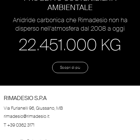
AMBIENTALE
Anidride carbonica che Rimadesio non ha
disperso nell’atmosfera dal 2008 a oggi
22.451.000 KG
Scopri di più
RIMADESIO S.P.A
Via Furlanelli 96, Giussano, MB
rimadesio@rimadesio.it
T +39 0362 3171