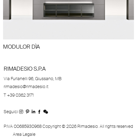
MODULOR DÌA
RIMADESIO S.P.A
Via Furlanelli 96, Giussano, MB
rimadesio@rimadesio.it
T +39 0362 3171
Seguici
P.IVA 00685930968 Copyright © 2026 Rimadesio. All rights reserved
Area Legale