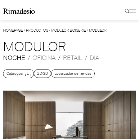
HOMEPAGE
/
PRODUCTOS
/
MODULOR BOISERIE
/
MODULOR
MODULOR
NOCHE
/
OFICINA
/
RETAIL
/
DÌA
Catálogos
2D/3D
Localizador de tiendas