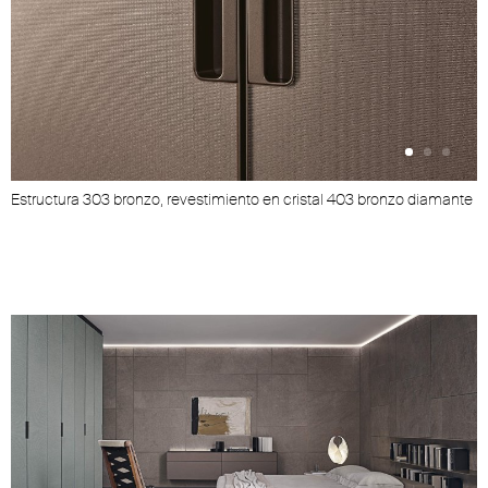
Estructura 303 bronzo, revestimiento en cristal 403 bronzo diamante
E
t
t
i