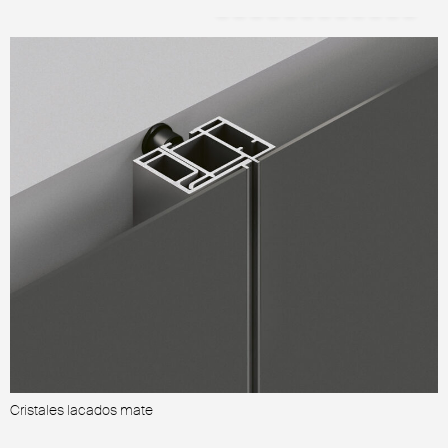
Cristales lacados mate
C