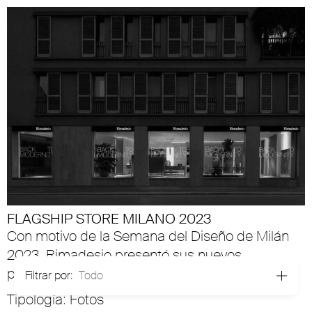
FLAGSHIP STORE MILANO 2023
Con motivo de la Semana del Diseño de Milán
2023, Rimadesio presentó sus nuevos
proyectos en la renovada Flagship Store.
Filtrar por:
Todo
Tipología: Fotos