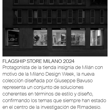
FLAGSHIP STORE MILANO 2024
Protagonista de la tienda insignia de Milán con
motivo de la Milano Design Week, la nueva
colección diseñada por Giuseppe Bavuso
representa un conjunto de soluciones
coherentes en términos de estilo y diseño,
confirmando los temas que siempre han estado
en el centro de la investigación de Rimadesio.