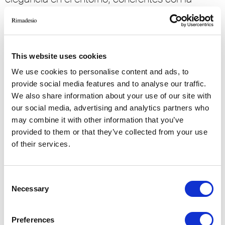
estética y el diseño de Rimadesio.
Tipología: Catálogos
Año: 2024
This website uses cookies
Idioma: italien, anglais, allemand, français,
espagnol, chinois, russe
We use cookies to personalise content and ads, to
Tamaño: 3.60 MB
provide social media features and to analyse our traffic.
We also share information about your use of our site with
our social media, advertising and analytics partners who
Descargar
may combine it with other information that you’ve
provided to them or that they’ve collected from your use
of their services.
Consent
Necessary
Selection
Preferences