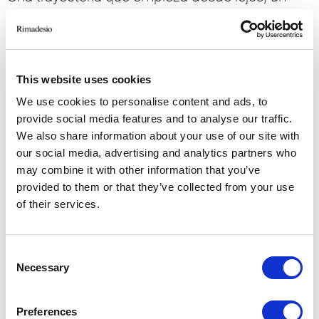
presente que apuesta por la innovación
sostenible como único enfoque de futuro, un
“green spirit” que siempre ha estado en el ADN
de la empresa.
This website uses cookies
Tipología: Catálogos
We use cookies to personalise content and ads, to
Año: 2024
provide social media features and to analyse our traffic.
Idioma: Inglés
We also share information about your use of our site with
our social media, advertising and analytics partners who
Tamaño: 2.96 MB
may combine it with other information that you’ve
provided to them or that they’ve collected from your use
Descargar
of their services.
Consent
Necessary
Selection
Preferences