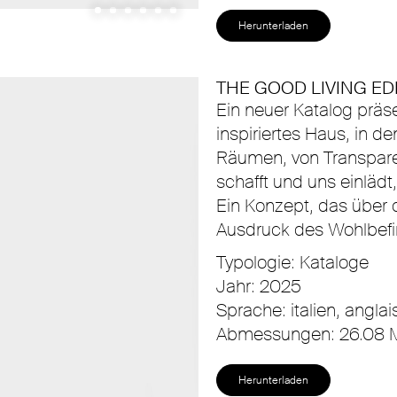
Herunterladen
THE GOOD LIVING EDI
Ein neuer Katalog präs
inspiriertes Haus, in d
Räumen, von Transpar
schafft und uns einläd
Ein Konzept, das über 
Ausdruck des Wohlbefi
Typologie: Kataloge
Jahr: 2025
Sprache: italien, anglai
Abmessungen: 26.08 
Herunterladen