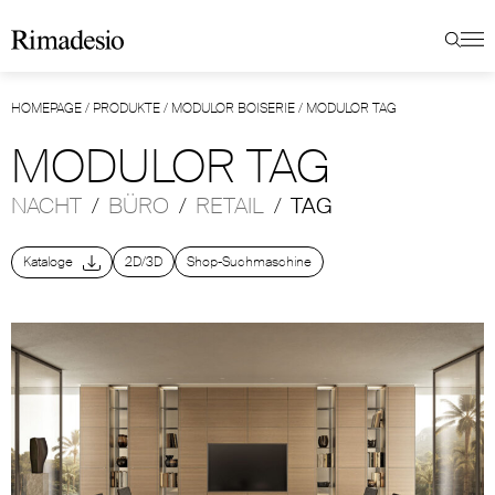
HOMEPAGE
/
PRODUKTE
/
MODULOR BOISERIE
/
MODULOR TAG
MODULOR TAG
NACHT
/
BÜRO
/
RETAIL
/
TAG
Kataloge
2D/3D
Shop-Suchmaschine