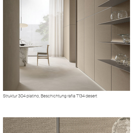
Struktur 304 platino, Beschichtung rafia T134 desert
S