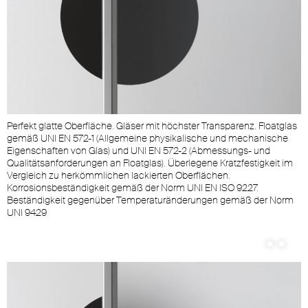
Perfekt glatte Oberfläche. Gläser mit höchster Transparenz. Floatglas
N
gemäß UNI EN 572-1 (Allgemeine physikalische und mechanische
S
Eigenschaften von Glas) und UNI EN 572-2 (Abmessungs- und
S
Qualitätsanforderungen an Floatglas). Überlegene Kratzfestigkeit im
I
er
Vergleich zu herkömmlichen lackierten Oberflächen.
t
Korrosionsbeständigkeit gemäß der Norm UNI EN ISO 9227.
d
Beständigkeit gegenüber Temperaturänderungen gemäß der Norm
O
UNI 9429