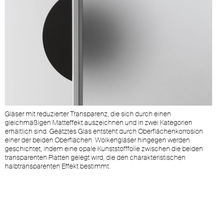
m
Gläser mit reduzierter Transparenz, die sich durch einen
V
gleichmäßigen Matteffekt auszeichnen und in zwei Kategorien
c
erhältlich sind. Geätztes Glas entsteht durch Oberflächenkorrosion
b
einer der beiden Oberflächen. Wolkengläser hingegen werden
a
geschichtet, indem eine opale Kunststofffolie zwischen die beiden
a
transparenten Platten gelegt wird, die den charakteristischen
v
halbtransparenten Effekt bestimmt.
G
e
g
l
.
c