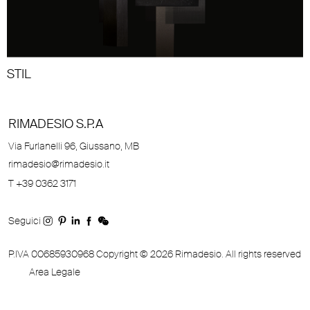
STIL
RIMADESIO S.P.A
Via Furlanelli 96, Giussano, MB
rimadesio@rimadesio.it
T +39 0362 3171
Seguici
P.IVA 00685930968 Copyright © 2026 Rimadesio. All rights reserved
Area Legale