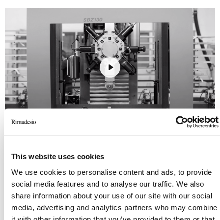
Play
Mute
Settings
Aluminium und seine Legierungen zeichnen sich
This website uses cookies
gegenüber Stahl durch ein deutlich günstigeres
We use cookies to personalise content and ads, to provide
Verhältnis zwischen Festigkeit und Gewicht aus.
social media features and to analyse our traffic. We also
Das spezifische Gewicht von Aluminium (2,71 kg
share information about your use of our site with our social
/ dm3) beträgt tatsächlich etwa ein Drittel des
media, advertising and analytics partners who may combine
gewöhnlichen Stahls (7,8 kg / dm3). Diese
it with other information that you’ve provided to them or that