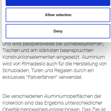
Korrosionsbeständigkeit, leichte Bearbeitbarkeit,
hervorragende strukturelle und qualitative
Leistung auszeichnen. Dazu gehören EN AW
Allow selection
6060 / T6 oder EN AW 6005A / T6 F25
Letzteres sorgt beispielsweise für eine technisch
Deny
außergewöhnliche Biege- und Torsionsfestigkeit
und wird beispielsweise bei Schiebesystemen,
Tischen und am stärksten beanspruchten
Konstruktionselementen eingesetzt. Aluminium
wird von Rimadesio auch für die Herstellung von
Schubladen, Türen und Regalen durch ein
exklusives “Faltverfahren” verwendet.
Die verschiedenen Aluminiumoberflächen der
Kollektion sind das Ergebnis unterschiedlicher
Oberflächenbearbeitungstechniken. Das Ziel ist