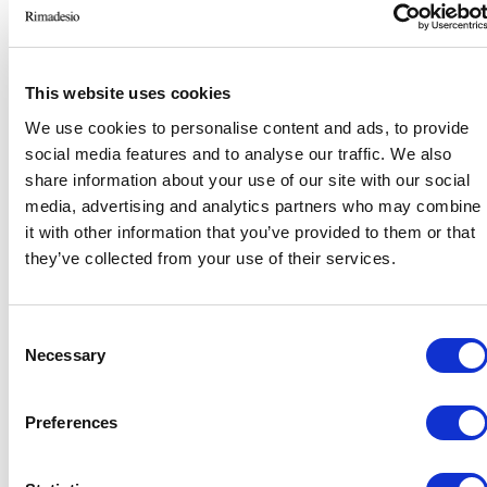
Vom Datenschutzbeauftragten benannte
Datenverarbeiter.
Alle benannten Datenschutzbeauftragten sind
This website uses cookies
durch einen Vertrag zur Vertraulichkeit und
Datensicherheit verpflichtet, und eine
We use cookies to personalise content and ads, to provide
social media features and to analyse our traffic. We also
aktualisierte Liste der Datenschutzbeauftragten
share information about your use of our site with our social
kann jederzeit beim Data Controller angefordert
media, advertising and analytics partners who may combine
werden.
it with other information that you’ve provided to them or that
they’ve collected from your use of their services.
4.DATENÜBERMITTLUNG AN
DRITTLÄNDER
Consent
Necessary
Selection
Es kann auch notwendig sein, Ihre
personenbezogenen Daten außerhalb der
Europäischen Union zu übermitteln, und zwar
Preferences
durch die Garantie des
Angemessenheitsbeschlusses (Art. 45 DSGVO)