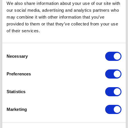
We also share information about your use of our site with
→ Mehr sehen
our social media, advertising and analytics partners who
may combine it with other information that you’ve
provided to them or that they’ve collected from your use
of their services.
Flagship store New York
102 Madison Avenue
New York – 10016 NY
Consent
newyork@rimadesio.us
Necessary
Selection
T 001 917 388 2650
Preferences
→ Mehr sehen
Flagship store Paris
Statistics
Avenue Rapp 25
75007 Paris
paris@rimadesio.fr
Marketing
T +33 1 71930682
→ Mehr sehen