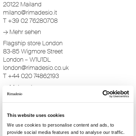
20122 Mailand
milano@rimadesio.it
T +39 02 76280708
→ Mehr sehen
Flagship store London
83-85 Wigmore Street
London – W1U1DL
london@rimadesio.co.uk
T +44 020 74862193
→ Mehr sehen
Flagship store Miami
2601 Biscayne Blvd
Miami – 33137 FL
This website uses cookies
miami@rimadesio.us
We use cookies to personalise content and ads, to
T +1 786 618 5275
provide social media features and to analyse our traffic.