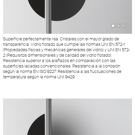
Superficie perfectamente lisa. Cristales con el mayor grado de
C
transparencia. Vidrio flotado que cumple las normas UNI EN 572-1
m
(Propiedades físicas y mecánicas generales del vidrio) y UNI EN 572-
a
e
2 (Requisitos dimensionales y de calidad del vidrio flotado).
g
Resistencia superior a los arañazos en comparación con las
t
te
superficies lacadas convencionales. Resistencia a la corrosión
o
según la norma EN ISO 9227. Resistencia a las fluctuaciones de
e
temperatura según la norma UNI 9429