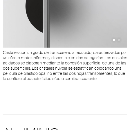
Cristales con un grado de transparencia reducido, caracterizados por
C
un efecto mate uniforme y disponible en dos categorías. Los cristales
c
o
acidados se elaboran mediante la corrosión superficial de una de las
u
al
dos superficies. Los cristales nuvola se estratifican colocando una
d
película de plástico opalino entre las dos hojas transparentes, lo que
s
le confiere el característico efecto semitransparente.
m
.
g
C
to
p
c