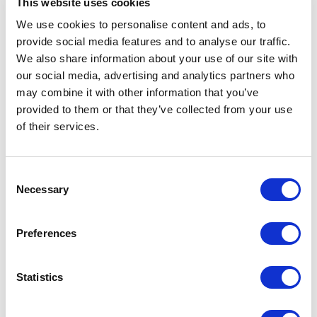
This website uses cookies
Play
We use cookies to personalise content and ads, to
provide social media features and to analyse our traffic.
We also share information about your use of our site with
our social media, advertising and analytics partners who
may combine it with other information that you’ve
Mute
Settings
provided to them or that they’ve collected from your use
of their services.
El aluminio y sus aleaciones se caracterizan por
una relación entre resistencia y peso claramente
favorable en comparación con los aceros. De
Consent
hecho, el peso específico del aluminio (2,71
Necessary
Selection
kg/dm3) es aproximadamente un tercio que el
del acero ordinario (7,8 kg/dm3). Esta
Preferences
característica, junto con su resistencia a la
corrosión en ambientes neutros, su
Statistics
conductividad eléctrica y su ductilidad, ha
permitido históricamente su amplia utilización.