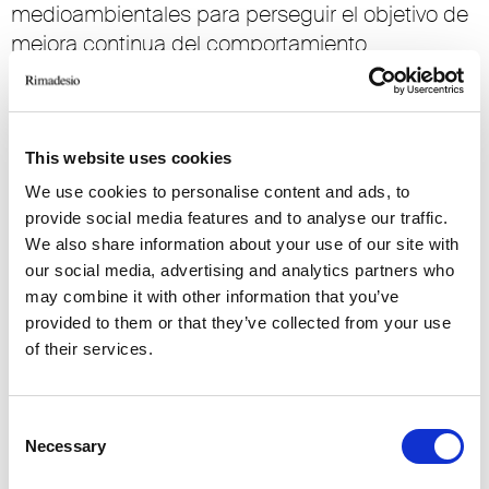
medioambientales para perseguir el objetivo de
mejora continua del comportamiento
medioambiental de la empresa;
• Seguimiento constante y reducción de los
efectos sobre el medio ambiente de las
actividades realizadas;
This website uses cookies
• Implicación y concienciación de todas las
We use cookies to personalise content and ads, to
partes implicadas en materia de seguridad y
provide social media features and to analyse our traffic.
We also share information about your use of our site with
salud y protección del medio ambiente en la
our social media, advertising and analytics partners who
realización y ejecución de los trabajos;
may combine it with other information that you’ve
• Formación e información de todo el personal
provided to them or that they’ve collected from your use
en materia de salud, seguridad y protección del
of their services.
medio ambiente;
• Fomento de la participación y consulta de los
trabajadores y sus representantes;
Consent
Necessary
Selection
• Reconocimiento de la importancia económica
de las inversiones en salud y seguridad en el