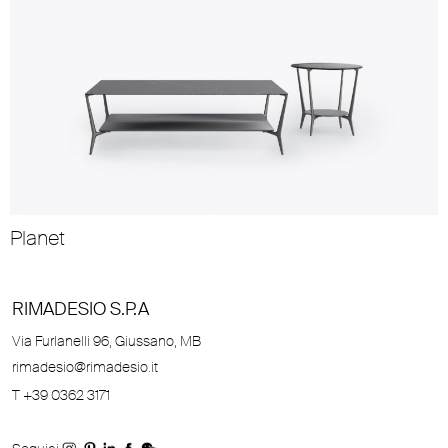
Planet
RIMADESIO S.P.A
Via Furlanelli 96, Giussano, MB
rimadesio@rimadesio.it
T +39 0362 3171