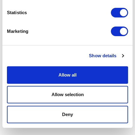
Statistics
FUNKTIONALITÄT,
ÄSTHETIK, SERVICE:
Marketing
UNSER BESONDERES
Show details
KONZEPT DES
PROJEKTS ERGIBT
Allow all
SICH AUS DER
Allow selection
IDEALEN SYNTHESE
DIESER ASPEKTE.
Deny