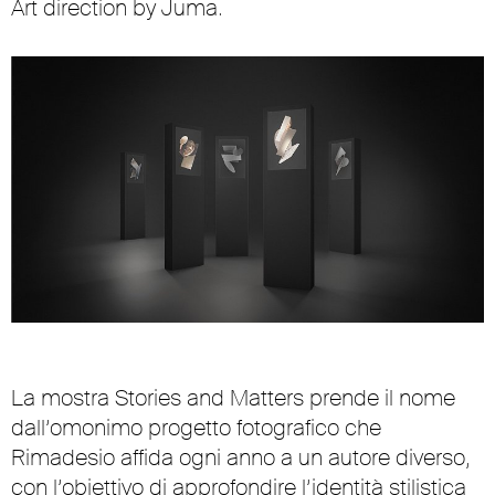
Art direction by Juma.
La mostra Stories and Matters prende il nome
dall’omonimo progetto fotografico che
Rimadesio affida ogni anno a un autore diverso,
con l’obiettivo di approfondire l’identità stilistica