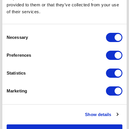
provided to them or that they’ve collected from your use
of their services.
Consent
Necessary
Selection
Preferences
Tray, coffee table, top in marmo Nero marquinia opaco e top in vetro
P
Statistics
nero opaco
Marketing
Francis, tavolo, top in marmo Crystal white
opaco.
Show details