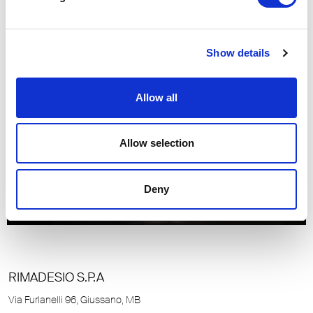
T 0033 1 71930682
paris@rimadesio.fr
Show details
Allow all
Allow selection
Deny
RIMADESIO S.P.A
Via Furlanelli 96, Giussano, MB