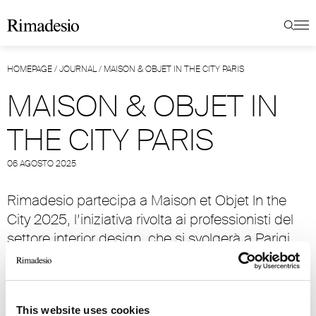
HOMEPAGE
/
JOURNAL
/
MAISON & OBJET IN THE CITY PARIS
MAISON & OBJET IN
THE CITY PARIS
06 AGOSTO 2025
Rimadesio partecipa a Maison et Objet In the
City 2025, l’iniziativa rivolta ai professionisti del
settore interior design, che si svolgerà a Parigi
dal 4 al 13 settembre 2025.
Il flagship store Rimadesio Paris, situato nel
cuore del VII Arrondissement, accoglierà
This website uses cookies
designer, architetti, giornalisti e ospiti