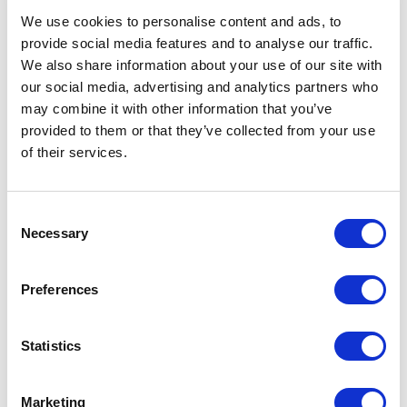
internazionali per presentare la nuova collezione
We use cookies to personalise content and ads, to
provide social media features and to analyse our traffic.
Modernity Flow, firmata da Giuseppe Bavuso.
We also share information about your use of our site with
our social media, advertising and analytics partners who
4-6 e 8-13 settembre H 9–19
may combine it with other information that you’ve
7 settembre H 11-19
provided to them or that they’ve collected from your use
of their services.
PRESS PREVIEW
11 settembre H 10–13
COCKTAIL
Consent
Necessary
Selection
11 settembre H 18–21
→
REGISTRATI
Preferences
→
Paris flagship store
Statistics
Avenue Rapp 25
75007, Paris
Marketing