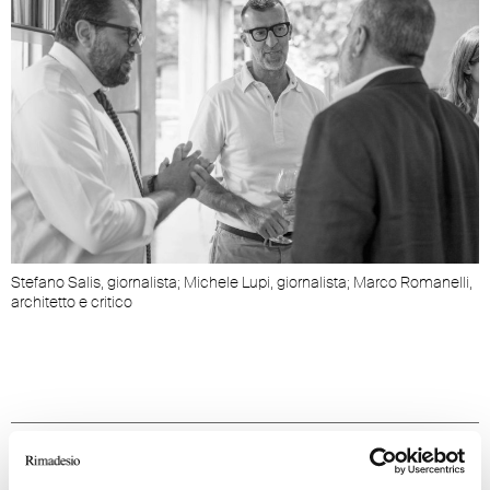
Stefano Salis, giornalista; Michele Lupi, giornalista; Marco Romanelli,
D
architetto e critico
d
JOURNAL CORRELATI