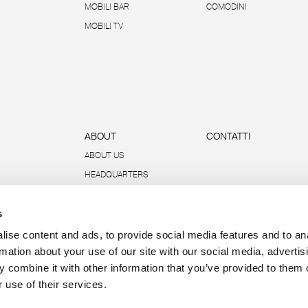
MOBILI BAR
COMODINI
MOBILI TV
ABOUT
CONTATTI
ABOUT US
HEADQUARTERS
SOSTENIBILITÀ
s
DATI E REPORT
R-ACADEMY
ise content and ads, to provide social media features and to an
rmation about your use of our site with our social media, advertis
 combine it with other information that you’ve provided to them o
 use of their services.