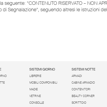
 busta la seguente: “CONTENUTO RISERVATO – NO
 di Segnalazione”, seguendo altresì le istruzioni d
E
SISTEMI GIORNO
SISTEMI NOTTE
ORNO
LIBRERIE
ARMADI
TTE
MOBILI COMPONIBILI
CABINE ARMADIO
MADIE
CONTENITORI
VETRINE
BEAUTY CORNER
CONSOLLE
SCRITTOIO