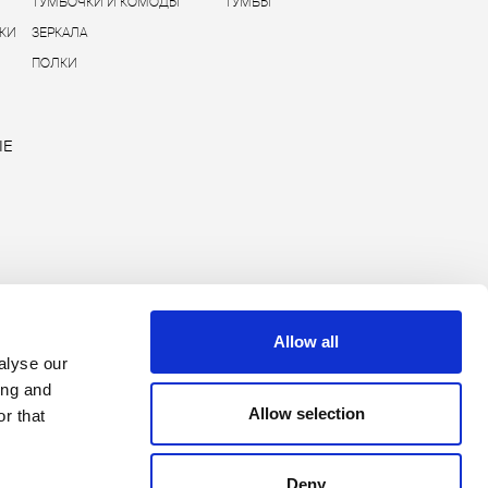
ТУМБОЧКИ И КОМОДЫ
ТУМБЫ
КИ
ЗЕРКАЛА
ПОЛКИ
ЫЕ
Allow all
alyse our
ing and
Allow selection
r that
Copyright © 2026 Rimadesio. All rights reserved
Area Legale
Deny