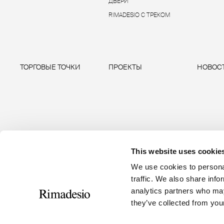
ДВЕРИ
RIMADESIO С ТРЕКОМ
ТОРГОВЫЕ ТОЧКИ
ПРОЕКТЫ
НОВОС
This website uses cookie
We use cookies to personal
traffic. We also share info
analytics partners who may
RIMADESIO S.P.A
Seguici
they’ve collected from your
Via Furlanelli 96, Giussano, MB
rimadesio@rimadesio.it