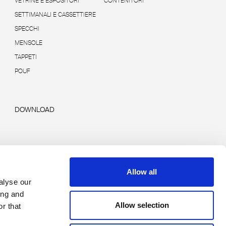
VETRINE E ESPOSITORI
CONTENITORI
SETTIMANALI E CASSETTIERE
SPECCHI
MENSOLE
TAPPETI
POUF
DOWNLOAD
Allow all
alyse our
ing and
Allow selection
r that