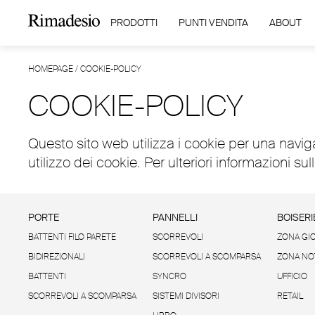
PRODOTTI
PUNTI VENDITA
ABOUT
HOMEPAGE
/
COOKIE-POLICY
COOKIE-POLICY
Questo sito web utilizza i cookie per una navig
utilizzo dei cookie. Per ulteriori informazioni sul
PORTE
PANNELLI
BOISERI
BATTENTI FILO PARETE
SCORREVOLI
ZONA GI
BIDIREZIONALI
SCORREVOLI A SCOMPARSA
ZONA NO
BATTENTI
SYNCRO
UFFICIO
SCORREVOLI A SCOMPARSA
SISTEMI DIVISORI
RETAIL