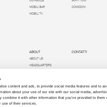
CONSOLLE
SCRITTOIO
MOBILI BAR
COMODINI
MOBILI TV
ABOUT
CONTATTI
ABOUT US
HEADQUARTERS
SOSTENIBILITÀ
s
DATI E REPORT
R-ACADEMY
ise content and ads, to provide social media features and to an
rmation about your use of our site with our social media, advertis
 combine it with other information that you’ve provided to them o
 use of their services.