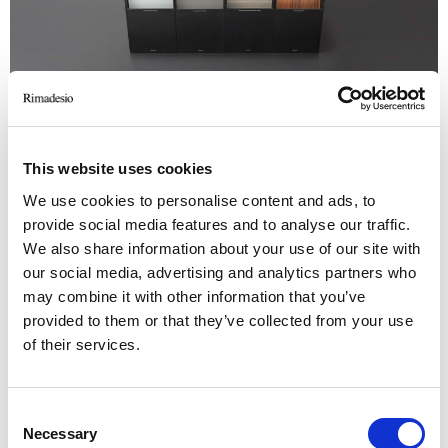
This website uses cookies
We use cookies to personalise content and ads, to
La collezione completa delle finiture Rimadesio e le sezioni ridotte
P
provide social media features and to analyse our traffic.
della porta Moon, del binario a soffitto e di quello ad incasso.
s
We also share information about your use of our site with
our social media, advertising and analytics partners who
may combine it with other information that you’ve
provided to them or that they’ve collected from your use
of their services.
Consent
Necessary
Selection