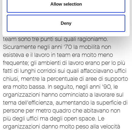
permettono di non occupare fisicamente un solo
Allow selection
posto di lavoro ed essere quindi molto più
decentrati rispetto al passato.
Deny
Il tema degli spazi, della mobilità e del lavoro in
team sono tre punti sui quali ragioniamo.
Sicuramente negli anni ’70 la mobilità non
esisteva e il lavoro in team era molto meno
frequente; gli ambienti di lavoro erano per lo più
fatti di lunghi corridoi sui quali affacciavano uffici
chiusi, mentre la percentuale di aree di supporto
era molto bassa. In seguito, negli anni ’90, le
organizzazioni hanno cominciato a lavorare sul
tema dell’efficienza, aumentando la superficie di
persone per metro quadro che abitavano non
più degli uffici ma degli open space. Le
organizzazioni danno molto peso alla velocità