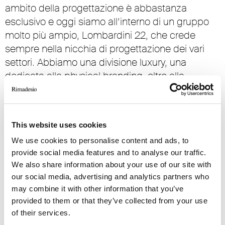
ambito della progettazione è abbastanza
esclusivo e oggi siamo all’interno di un gruppo
molto più ampio, Lombardini 22, che crede
sempre nella nicchia di progettazione dei vari
settori. Abbiamo una divisione luxury, una
dedicata alla physical branding, oltre alla
divisione dedicata al mondo degli uffici di cui
faccio parte.
This website uses cookies
Osservazione e analisi costituiscono due attività
We use cookies to personalise content and ads, to
molto specifiche alla base del nostro metodo di
provide social media features and to analyse our traffic.
progettazione: cerchiamo di capire in modo
We also share information about your use of our site with
reale come viene utilizzato lo spazio ufficio nel
our social media, advertising and analytics partners who
corso della giornata lavorativa. Questo metodo è
may combine it with other information that you’ve
stato brevettato da DEGW circa 20 anni fa,
provided to them or that they’ve collected from your use
attraverso l’esperienza di lavoro con le società
of their services.