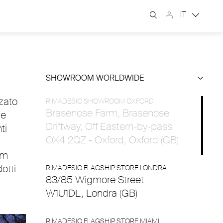
IT
SHOWROOM WORLDWIDE
zzato
RIMADESIO SHOWROOM OXFORD
Brasenose Farm, Brasenose
 e
Driftway, Off Eastern-by-pass
ti
OX4 2QZ - Oxford, Oxford (GB)
om
otti
RIMADESIO FLAGSHIP STORE LONDRA
83/85 Wigmore Street
W1U1DL, Londra (GB)
RIMADESIO FLAGSHIP STORE MIAMI