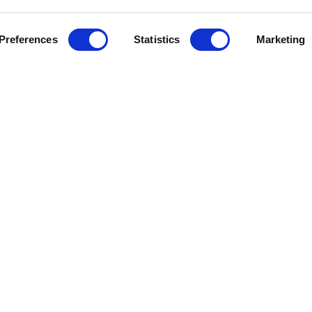
Preferences
Statistics
Marketing
E
SISTEMI GIORNO
SISTEMI NOTTE
ORNO
LIBRERIE
ARMADI
TTE
MOBILI COMPONIBILI
CABINE ARMADIO
MADIE
CONTENITORI
VETRINE
BEAUTY CORNER
CONSOLLE
SCRITTOIO
MOBILI BAR
COMODINI
MOBILI TV