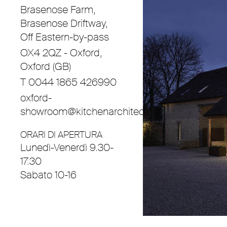
Brasenose Farm,
Brasenose Driftway,
Off Eastern-by-pass
OX4 2QZ - Oxford,
Oxford (GB)
T 0044 1865 426990
oxford-
showroom@kitchenarchitecture.co.uk
ORARI DI APERTURA
Lunedì-Venerdì 9.30-
17.30
Sabato 10-16