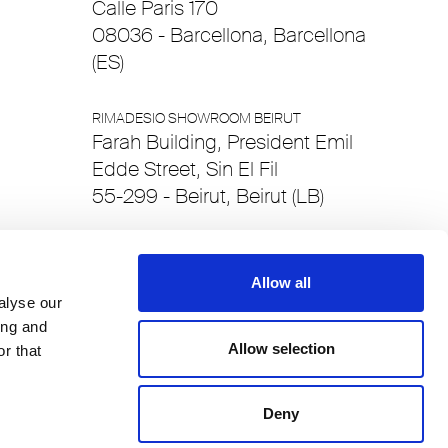
Calle Paris 170
08036 - Barcellona, Barcellona
(ES)
RIMADESIO SHOWROOM BEIRUT
Farah Building, President Emil
Edde Street, Sin El Fil
55-299 - Beirut, Beirut (LB)
RIMADESIO SHOWROOM BERNA
Eichholzweg 16
Allow all
3123 , Berna - Belp (CH)
alyse our
ing and
Allow selection
r that
RIMADESIO SHOWROOM BILBAO
Alameda Recalde 48
48011 , Bilbao - Bizkaia (ES)
Deny