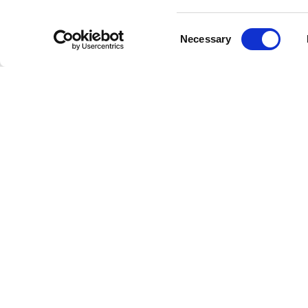
Consent
Necessary
Selection
PORTE
PANNELLI
BOISERI
BATTENTI FILO PARETE
SCORREVOLI
ZONA GI
BIDIREZIONALI
SCORREVOLI A SCOMPARSA
ZONA NO
BATTENTI
SYNCRO
UFFICIO
SCORREVOLI A SCOMPARSA
SISTEMI DIVISORI
RETAIL
LIBRO
SCORREVOLI A SCOMPARSA
CON BINARIO RIMADESIO