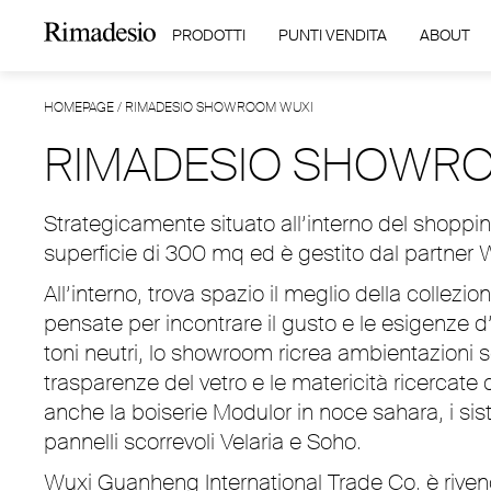
PRODOTTI
PUNTI VENDITA
ABOUT
HOMEPAGE
/
RIMADESIO SHOWROOM WUXI
RIMADESIO SHOWR
Strategicamente situato all’interno del shoppi
superficie di 300 mq ed è gestito dal partner
All’interno, trova spazio il meglio della collez
pensate per incontrare il gusto e le esigenze d’
toni neutri, lo showroom ricrea ambientazioni so
trasparenze del vetro e le matericità ricercate 
anche la boiserie Modulor in noce sahara, i si
pannelli scorrevoli Velaria e Soho.
Wuxi Guanheng International Trade Co. è rivendi