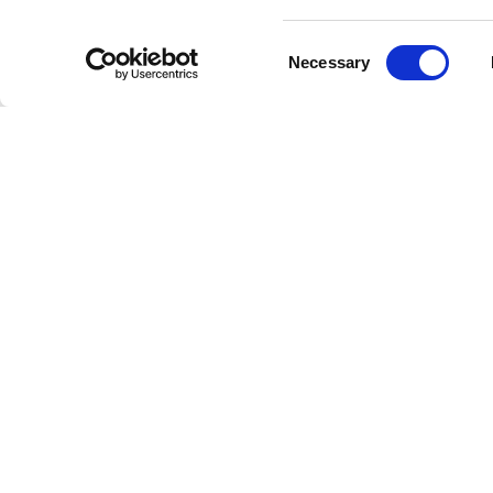
Consent
Necessary
Selection
PORTE
PANNELLI
BOISERI
BATTENTI FILO PARETE
SCORREVOLI
ZONA GI
BIDIREZIONALI
SCORREVOLI A SCOMPARSA
ZONA NO
BATTENTI
SYNCRO
UFFICIO
SCORREVOLI A SCOMPARSA
SISTEMI DIVISORI
RETAIL
LIBRO
SCORREVOLI A SCOMPARSA
CON BINARIO RIMADESIO