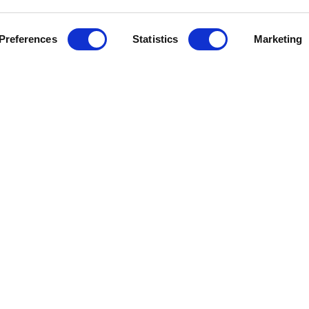
Preferences
Statistics
Marketing
E
SISTEMI GIORNO
SISTEMI NOTTE
ORNO
LIBRERIE
ARMADI
TTE
MOBILI COMPONIBILI
CABINE ARMADIO
MADIE
CONTENITORI
VETRINE
BEAUTY CORNER
CONSOLLE
SCRITTOIO
MOBILI BAR
COMODINI
MOBILI TV