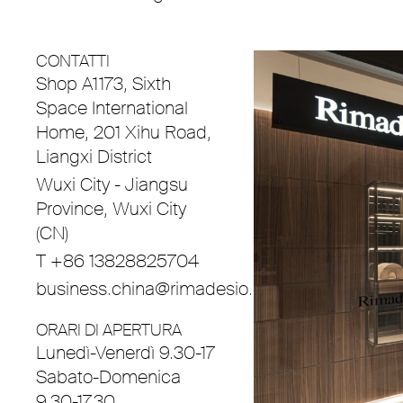
CONTATTI
Shop A1173, Sixth
Space International
Home, 201 Xihu Road,
Liangxi District
Wuxi City - Jiangsu
Province, Wuxi City
(CN)
T +86 13828825704
business.china@rimadesio.com
ORARI DI APERTURA
Lunedì-Venerdì 9.30-17
Sabato-Domenica
9.30-17.30