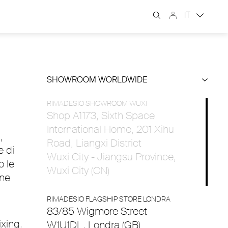
IT
SHOWROOM WORLDWIDE
RIMADESIO SHOWROOM WUXI
Shop A1173, Sixth Space
International Home, 201 Xihu
,
Road, Liangxi District
e di
Wuxi City - Jiangsu Province,
o le
Wuxi City (CN)
one
RIMADESIO FLAGSHIP STORE LONDRA
83/85 Wigmore Street
ixing.
W1U1DL, Londra (GB)