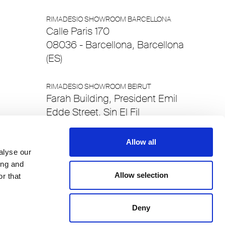
RIMADESIO SHOWROOM BARCELLONA
Calle Paris 170
08036 - Barcellona, Barcellona
(ES)
RIMADESIO SHOWROOM BEIRUT
Farah Building, President Emil
Edde Street, Sin El Fil
55-299 - Beirut, Beirut (LB)
Allow all
alyse our
RIMADESIO SHOWROOM BERNA
Eichholzweg 16
ing and
Allow selection
r that
3123 , Berna - Belp (CH)
RIMADESIO SHOWROOM BILBAO
Deny
Alameda Recalde 48