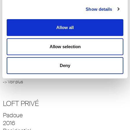
São Paulo
2014
Show details
Residential
-> Voir plus
Allow all
VANKE – METROPOLIS
Allow selection
Pékin
2012
Deny
Residential
-> Voir plus
LOFT PRIVÉ
Padoue
2016