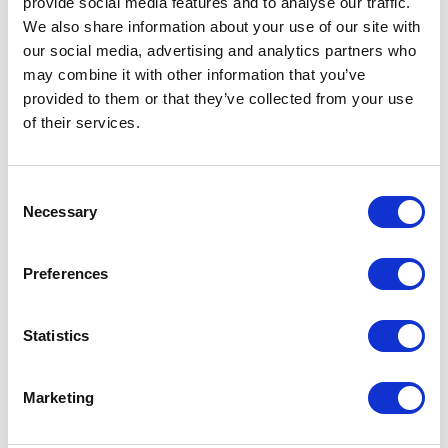
provide social media features and to analyse our traffic.
VILLA GEEF
We also share information about your use of our site with
our social media, advertising and analytics partners who
Sondrio
may combine it with other information that you’ve
2017
provided to them or that they’ve collected from your use
Residential
of their services.
-> Voir plus
Consent
Necessary
ROYAL PAVILION
Selection
Shanghai
Preferences
2018
Residential
Statistics
-> Voir plus
Marketing
RÉSIDENCE PRIVÉE