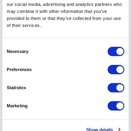
our social media, advertising and analytics partners who
2017
may combine it with other information that you’ve
Residential
provided to them or that they’ve collected from your use
-> Voir plus
of their services.
ROYAL PAVILION
Consent
Necessary
Selection
Shanghai
2018
Residential
Preferences
-> Voir plus
Statistics
RÉSIDENCE PRIVÉE
Marketing
São Paulo
2014
Residential
Show details