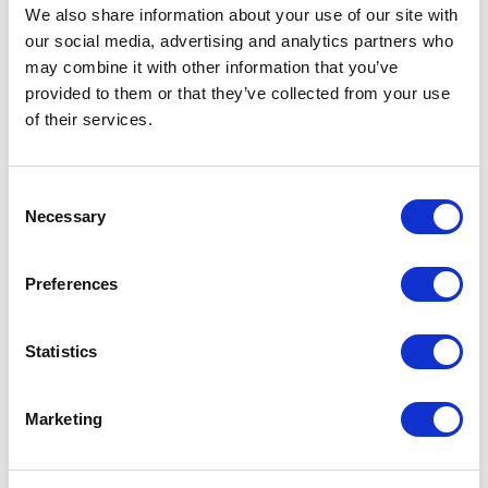
We also share information about your use of our site with
Shanghai
our social media, advertising and analytics partners who
2018
may combine it with other information that you’ve
provided to them or that they’ve collected from your use
Residential
of their services.
-> Voir plus
Consent
RÉSIDENCE PRIVÉE
Necessary
Selection
São Paulo
2014
Preferences
Residential
-> Voir plus
Statistics
VANKE – METROPOLIS
Marketing
Pékin