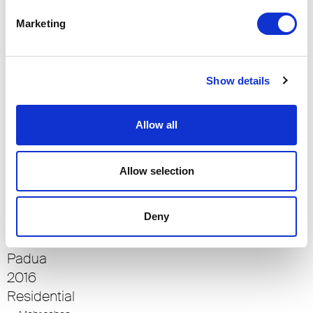
2012
Residential
Marketing
-> Mehr sehen
Show details
VILLA SOLITAIRE
Palma de Mallorca
Allow all
2015
Residential
Allow selection
-> Mehr sehen
Deny
PRIVAT-LOFT
Padua
2016
Residential