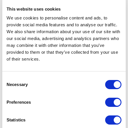
This website uses cookies
Shanghai
2018
We use cookies to personalise content and ads, to
provide social media features and to analyse our traffic.
Residential
We also share information about your use of our site with
-> Mehr sehen
our social media, advertising and analytics partners who
may combine it with other information that you’ve
provided to them or that they’ve collected from your use
PRIVATRESIDENZ
of their services.
Sao Paolo
2014
Consent
Residential
Necessary
Selection
-> Mehr sehen
Preferences
VANKE – METROPOLIS
Statistics
Peking