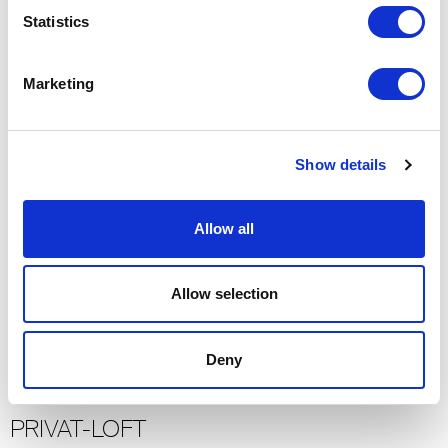
Statistics
VANKE – METROPOLIS
Peking
Marketing
2012
Residential
-> Mehr sehen
Show details
VILLA SOLITAIRE
Allow all
Palma de Mallorca
Allow selection
2015
Residential
-> Mehr sehen
Deny
PRIVAT-LOFT