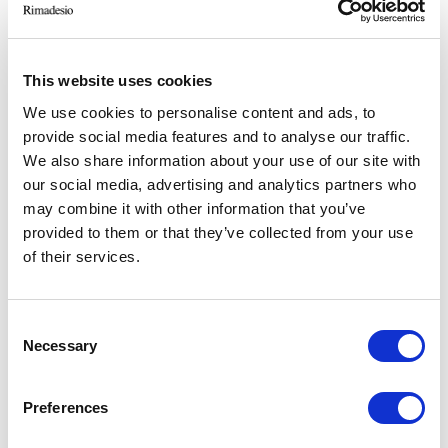
-> Mehr sehen
This website uses cookies
ROYAL PAVILION
We use cookies to personalise content and ads, to
Shanghai
provide social media features and to analyse our traffic.
2018
We also share information about your use of our site with
our social media, advertising and analytics partners who
Residential
may combine it with other information that you’ve
-> Mehr sehen
provided to them or that they’ve collected from your use
of their services.
PRIVATRESIDENZ
Consent
Sao Paolo
Necessary
Selection
2014
Residential
Preferences
-> Mehr sehen