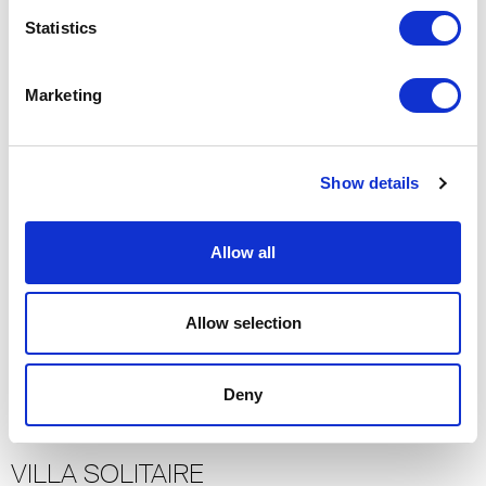
Statistics
RÉSIDENCE PRIVÉE
São Paulo
Marketing
2014
Residential
-> Voir plus
Show details
Allow all
VANKE – METROPOLIS
Pékin
Allow selection
2012
Residential
-> Voir plus
Deny
VILLA SOLITAIRE