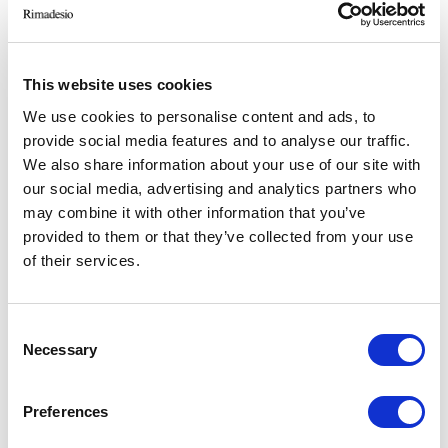
Residential
-> Voir plus
This website uses cookies
VILLA GEEF
We use cookies to personalise content and ads, to
provide social media features and to analyse our traffic.
Sondrio
We also share information about your use of our site with
2017
our social media, advertising and analytics partners who
Residential
may combine it with other information that you’ve
-> Voir plus
provided to them or that they’ve collected from your use
of their services.
ROYAL PAVILION
Consent
Shanghai
Necessary
Selection
2018
Residential
Preferences
-> Voir plus