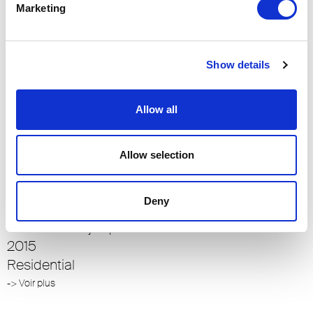
Marketing
-> Voir plus
VANKE – METROPOLIS
Show details
Pékin
2012
Allow all
Residential
-> Voir plus
Allow selection
VILLA SOLITAIRE
Deny
Palma de Majorque
2015
Residential
-> Voir plus