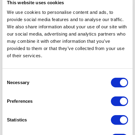
This website uses cookies
2017
We use cookies to personalise content and ads, to
Residential
provide social media features and to analyse our traffic.
-> Voir plus
We also share information about your use of our site with
our social media, advertising and analytics partners who
may combine it with other information that you’ve
ROYAL PAVILION
provided to them or that they’ve collected from your use
Shanghai
of their services.
2018
Residential
Consent
-> Voir plus
Necessary
Selection
Preferences
RÉSIDENCE PRIVÉE
São Paulo
Statistics
2014
Residential