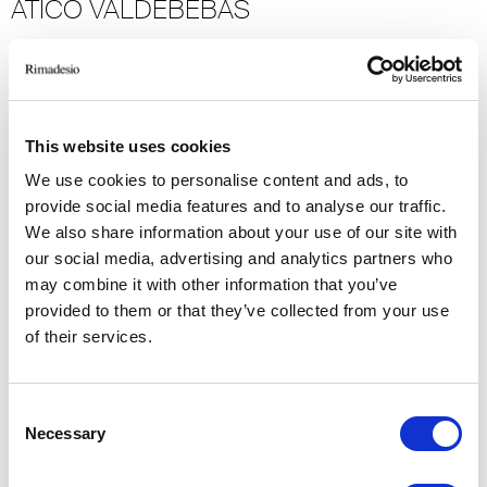
ATICO VALDEBEBAS
Madrid
2018
Residential
-> Voir plus
This website uses cookies
We use cookies to personalise content and ads, to
provide social media features and to analyse our traffic.
W-APT1
We also share information about your use of our site with
our social media, advertising and analytics partners who
Tel Aviv
may combine it with other information that you’ve
2014
provided to them or that they’ve collected from your use
Residential
of their services.
-> Voir plus
Consent
VILLA GEEF
Necessary
Selection
Sondrio