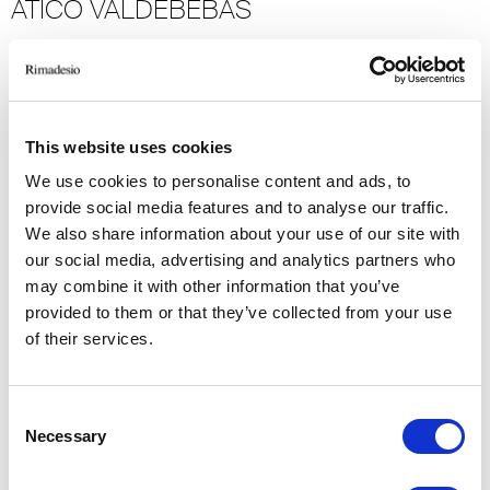
ATICO VALDEBEBAS
Madrid
2018
Residential
-> Voir plus
This website uses cookies
We use cookies to personalise content and ads, to
provide social media features and to analyse our traffic.
W-APT1
We also share information about your use of our site with
our social media, advertising and analytics partners who
Tel Aviv
may combine it with other information that you’ve
2014
provided to them or that they’ve collected from your use
Residential
of their services.
-> Voir plus
Consent
VILLA GEEF
Necessary
Selection
Sondrio