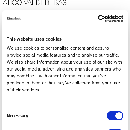
ATICO VALDEBEBAS
Madrid
2018
Residential
-> Voir plus
This website uses cookies
We use cookies to personalise content and ads, to
provide social media features and to analyse our traffic.
W-APT1
We also share information about your use of our site with
our social media, advertising and analytics partners who
Tel Aviv
may combine it with other information that you’ve
2014
provided to them or that they’ve collected from your use
Residential
of their services.
-> Voir plus
Consent
VILLA GEEF
Necessary
Selection
Sondrio