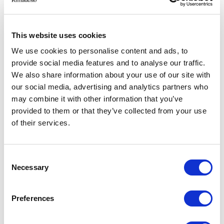
-> Voir plus
W-APT1
This website uses cookies
We use cookies to personalise content and ads, to
Tel Aviv
provide social media features and to analyse our traffic.
2014
We also share information about your use of our site with
Residential
our social media, advertising and analytics partners who
-> Voir plus
may combine it with other information that you’ve
provided to them or that they’ve collected from your use
of their services.
VILLA GEEF
Sondrio
Consent
2017
Necessary
Selection
Residential
-> Voir plus
Preferences