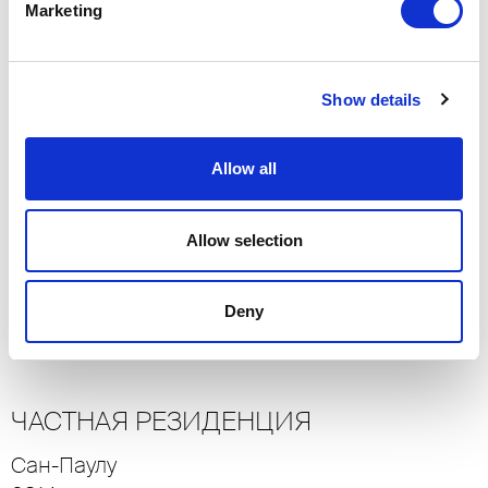
Sondrio
Marketing
2017
Жилые резиденции
-> Увидеть больше
Show details
ЖИЛОЙ КОМПЛЕКС “РОЙЯЛ
Allow all
ПАВИЛЬОН” (ROYAL PAVILION)
Allow selection
Шанхай
2018
Жилые резиденции
Deny
-> Увидеть больше
ЧАСТНАЯ РЕЗИДЕНЦИЯ
Сан-Паулу