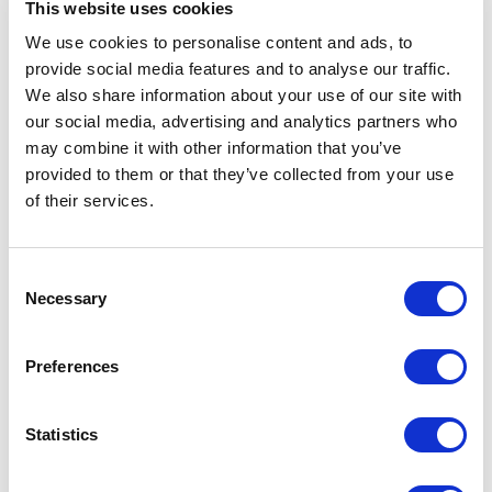
This website uses cookies
ЖИЛОЙ КОМПЛЕКС ATICO
We use cookies to personalise content and ads, to
VALDEBEBAS
provide social media features and to analyse our traffic.
We also share information about your use of our site with
Мадрид
our social media, advertising and analytics partners who
2018
may combine it with other information that you’ve
Жилые резиденции
provided to them or that they’ve collected from your use
-> Увидеть больше
of their services.
Consent
Тель-Авив
Necessary
Selection
2014
Жилые резиденции
Preferences
-> Увидеть больше
Statistics
ВИЛЛА “ДЖИФ” (GEEF)