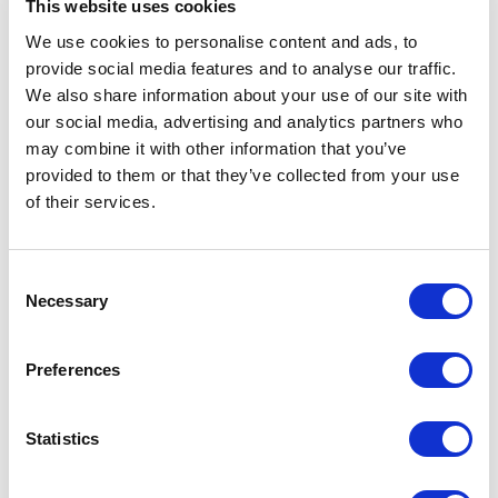
This website uses cookies
We use cookies to personalise content and ads, to
Тель-Авив
provide social media features and to analyse our traffic.
2014
We also share information about your use of our site with
our social media, advertising and analytics partners who
Жилые резиденции
may combine it with other information that you’ve
-> Увидеть больше
provided to them or that they’ve collected from your use
of their services.
ВИЛЛА “ДЖИФ” (GEEF)
Consent
Sondrio
Necessary
Selection
2017
Жилые резиденции
Preferences
-> Увидеть больше
Statistics
ЖИЛОЙ КОМПЛЕКС “РОЙЯЛ
ПАВИЛЬОН” (ROYAL PAVILION)