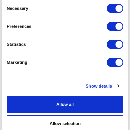
Consent
Мадрид
Necessary
Selection
2018
Жилые резиденции
Preferences
-> Увидеть больше
Statistics
ВИЛЛА “ДЖИФ” (GEEF)
Marketing
Sondrio
2017
Жилые резиденции
Show details
-> Увидеть больше
Allow all
ЖИЛОЙ КОМПЛЕКС “РОЙЯЛ
ПАВИЛЬОН” (ROYAL PAVILION)
Allow selection
Шанхай