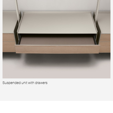
Suspended unit with drawers
S