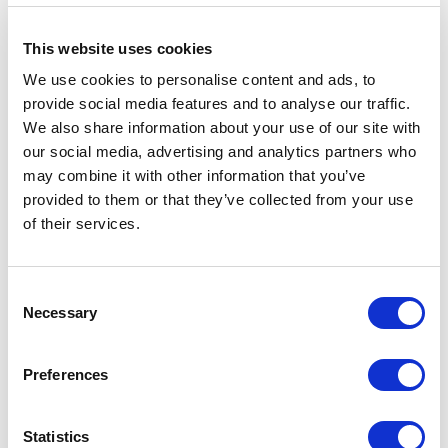
This website uses cookies
We use cookies to personalise content and ads, to
provide social media features and to analyse our traffic.
We also share information about your use of our site with
our social media, advertising and analytics partners who
may combine it with other information that you’ve
provided to them or that they’ve collected from your use
of their services.
Cтруктура 83 piombo, полки - стекло, цвет 60 rete alluminio
Consent
Necessary
Selection
Preferences
Statistics