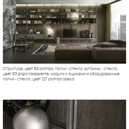
Структура, цвет 83 piombo, полки - стекло, витрины - стекло,
цвет 63 grigio trasparente, модули с ящиками и оборудованные
полки - стекло, цвет 127 piombo opaco.