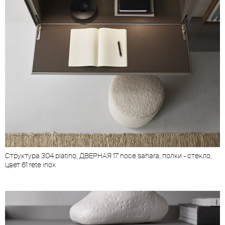
Cтруктура 304 platino, ДВЕРНАЯ 17 noce sahara, полки - стекло,
C
цвет 61 rete inox
ц