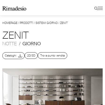
HOMEPAGE
/
PRODOTTI
/
SISTEMI GIORNO
/
ZENIT
ZENIT
NOTTE
/
GIORNO
Cataloghi
2D/3D
Trova punto vendita