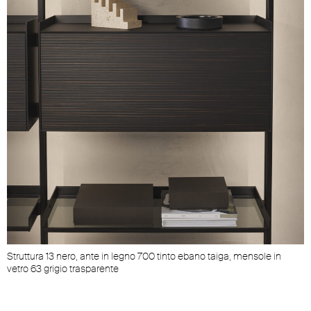
Struttura 13 nero, ante in legno 700 tinto ebano taiga, mensole in
S
vetro 63 grigio trasparente
r