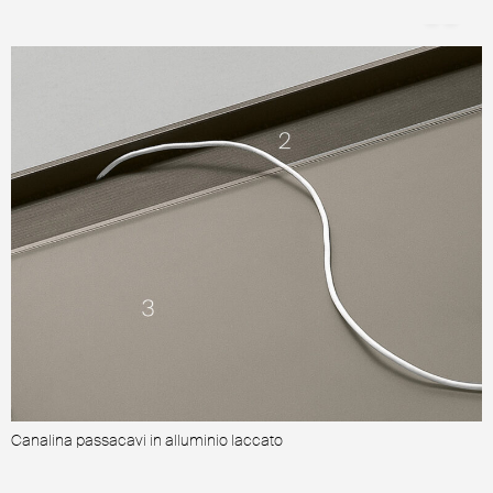
Canalina passacavi in alluminio laccato
R