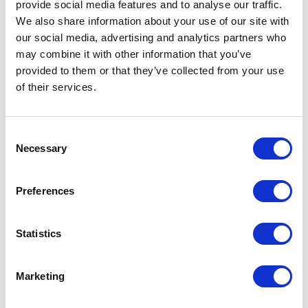
provide social media features and to analyse our traffic.
Struttura 83 piombo, vetro 127 piombo opaco
We also share information about your use of our site with
our social media, advertising and analytics partners who
may combine it with other information that you’ve
provided to them or that they’ve collected from your use
of their services.
Consent
Necessary
Selection
Preferences
Statistics
Struttura 303 bronzo, pannello porta 154 similpelle argilla
S
Marketing
SIMILPELLE