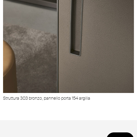
Struttura 303 bronzo, pannello porta 154 argilla
S