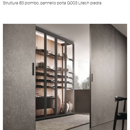
Struttura 83 piombo, pannello porta G003 Litech piedra