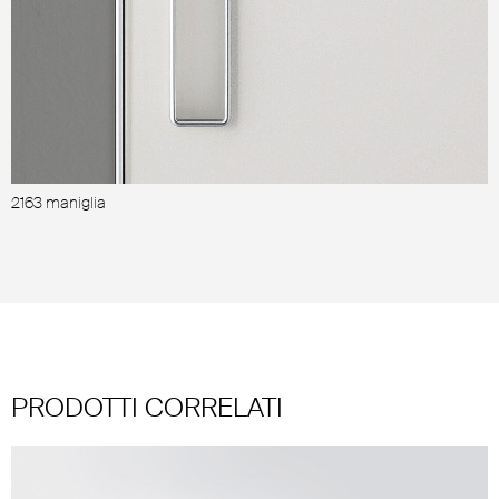
2163 maniglia
2
s
PRODOTTI CORRELATI