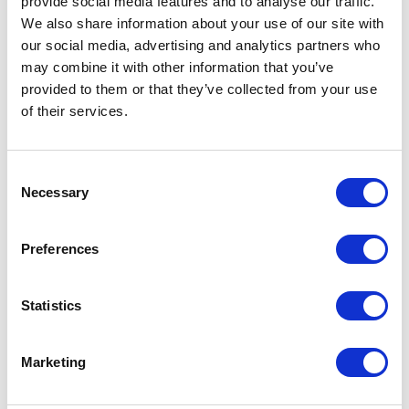
provide social media features and to analyse our traffic.
We also share information about your use of our site with
our social media, advertising and analytics partners who
Struttura 59 grigio chiaro, vetro 59 grigio chiaro lucido. Maniglia
may combine it with other information that you’ve
incassata con inserto in tinta al pannello
provided to them or that they’ve collected from your use
of their services.
Consent
Necessary
Selection
Preferences
Statistics
Marketing