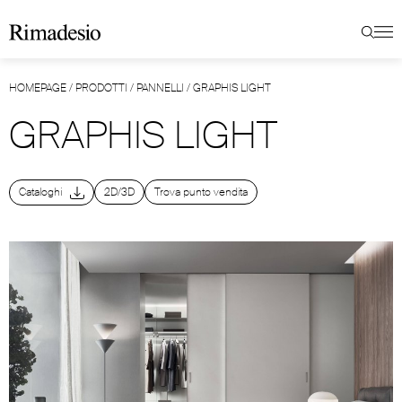
HOMEPAGE
/
PRODOTTI
/
PANNELLI
/
GRAPHIS LIGHT
GRAPHIS LIGHT
Cataloghi
2D/3D
Trova punto vendita