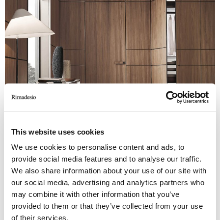
This website uses cookies
We use cookies to personalise content and ads, to
provide social media features and to analyse our traffic.
Struttura 303 bronzo, rivestimento in legno 17 noce sahara, schienali
We also share information about your use of our site with
in vetro 02 acidato extrachiaro, basamenti e top 07 melaminico
olmo, accessori estraibili in similpelle 153 castoro
our social media, advertising and analytics partners who
may combine it with other information that you’ve
provided to them or that they’ve collected from your use
of their services.