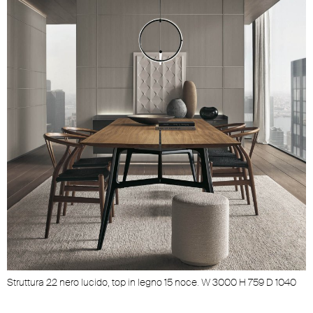
Struttura 22 nero lucido, top in legno 15 noce. W 3000 H 759 D 1040