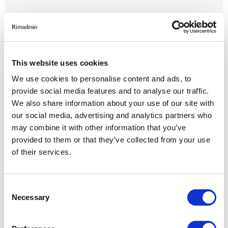
This website uses cookies
We use cookies to personalise content and ads, to
provide social media features and to analyse our traffic.
We also share information about your use of our site with
our social media, advertising and analytics partners who
may combine it with other information that you’ve
provided to them or that they’ve collected from your use
of their services.
Consent
Necessary
Selection
Struttura 13 nero, top in marmo 181 nero marquinia. W 3000 H 759 D
S
1040
H