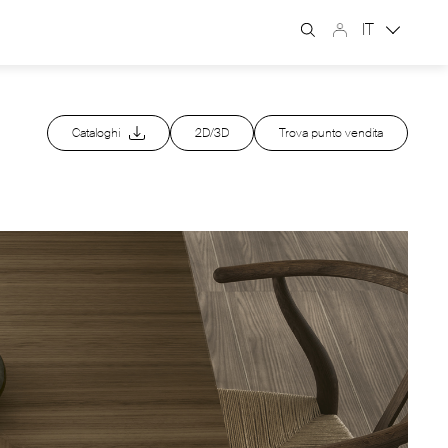
IT
Cataloghi
2D/3D
Trova punto vendita