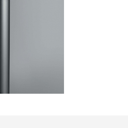
Struttura 13 nero, top 27 rovere nero