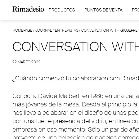
PRODUCTOS
PUNTOS DE VENTA
PR
HOMEPAGE
/
JOURNAL
/
ENTREVISTAS
/
CONVERSATION WITH GIUSEPPE
CONVERSATION WIT
22 MARZO 2022
¿Cuándo comenzó tu colaboración con Rimad
Conocí a Davide Malberti en 1986 en una cena
más jóvenes de la mesa. Desde el principio la s
nos llevó a colaborar en el diseño de unos 
con una fuerte presencia del vidrio, en línea c
empresa en ese momento. Sólo un par de año
proyecto de una colección de paneles corred