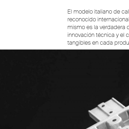
El modelo italiano de ca
reconocido internacional
mismo es la verdadera cl
innovación técnica y el
tangibles en cada produ