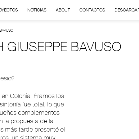
OYECTOS
NOTICIAS
ABOUT
CONTACTOS
DESCARGA
 BAVUSO
H GIUSEPPE BAVUSO
esio?
 en Colonia. Éramos los
intonía fue total, lo que
pequeños complementos
on la propuesta de la
s más tarde presenté el
eros, un sistema muy