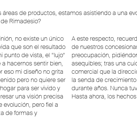
tras áreas de productos, estamos asistiendo a una ev
d de Rimadesio?
nión, no existe un único
A este respecto, recuerdo
vida que son el resultado
de nuestros concesiona
 punto de vista, el “lujo”
preocupación, pidiéndo
 a hacernos sentir bien,
asequibles; tras una cu
r eso mi diseño no grita
comercial que la direcció
enido pero no quiere ser
la senda de crecimiento
ogar para ser vivido y
durante años. Nunca t
esar una visión precisa
Hasta ahora, los hechos
evolución, pero fiel a
za de formas y