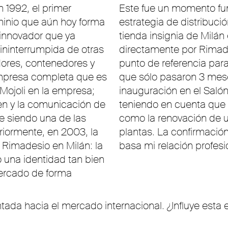
n 1992, el primer
Este fue un momento fu
minio que aún hoy forma
estrategia de distribuci
 innovador que ya
tienda insignia de Milán
ininterrumpida de otras
directamente por Rimade
idores, contenedores y
punto de referencia par
mpresa completa que es
que sólo pasaron 3 mese
Mojoli en la empresa;
inauguración en el Salón
en y la comunicación de
teniendo en cuenta que 
e siendo una de las
como la renovación de 
riormente, en 2003, la
plantas. La confirmación 
Rimadesio en Milán: la
basa mi relación profes
 una identidad tan bien
mercado de forma
da hacia el mercado internacional. ¿Influye esta e